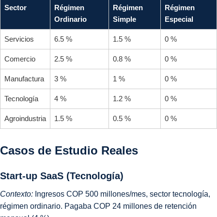
Sector
Régimen
Régimen
Régimen
Ordinario
Simple
Especial
Servicios
6.5 %
1.5 %
0 %
Comercio
2.5 %
0.8 %
0 %
Manufactura
3 %
1 %
0 %
Tecnología
4 %
1.2 %
0 %
Agroindustria
1.5 %
0.5 %
0 %
Casos de Estudio Reales
Start-up SaaS (Tecnología)
Contexto:
Ingresos COP 500 millones/mes, sector tecnología,
régimen ordinario. Pagaba COP 24 millones de retención