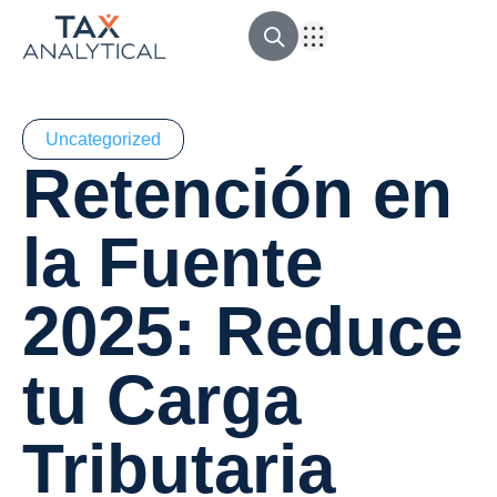
Outsourcing Contable
Ingeniería Financiera
Revisoría Fiscal
Asesoría tributaria
Uncategorized
Retención en
la Fuente
2025: Reduce
tu Carga
Tributaria