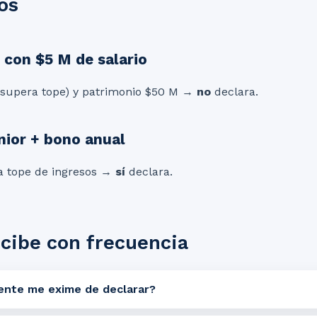
os
 con $5 M de salario
 supera tope) y patrimonio $50 M →
no
declara.
nior + bono anual
a tope de ingresos →
sí
declara.
cibe con frecuencia
uente me exime de declarar?