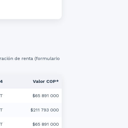
ración de renta (formulario
4
Valor COP*
VT
$65 891 000
VT
$211 793 000
VT
$65 891 000