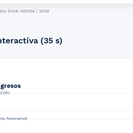
ión DIAN 000124 / 2024
nteractiva (35 s)
ngresos
(COP)
no, honorarios)