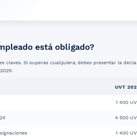
mpleado está obligado?
es claves. Si superas
cualquiera
, debes presentar la decla
 2025:
UVT 202
1 400 U
024
4 500 U
signaciones
1 400 U